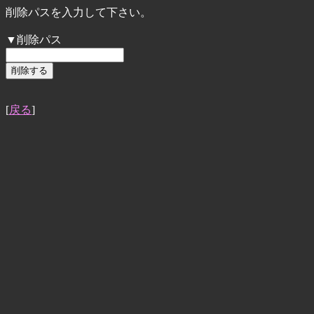
削除パスを入力して下さい。
▼削除パス
[
戻る
]